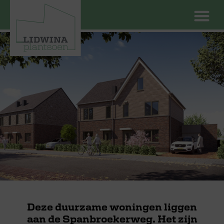
Nog 2 ruime twee onder één kap
Deze duurzame woningen liggen
woningen beschikbaar
aan de Spanbroekerweg. Het zijn