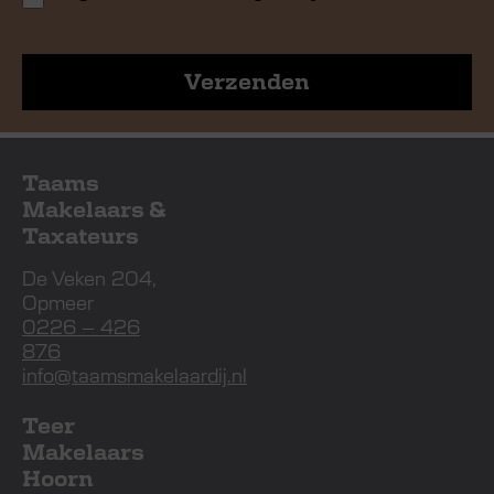
Verzenden
Taams
Makelaars &
Taxateurs
De Veken 204,
Opmeer
0226 – 426
876
info@taamsmakelaardij.nl
Teer
Makelaars
Hoorn