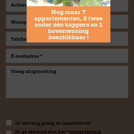
Nog maar 7
appartementen, 2 twee
onder één kappers en 1
bovenwoning
beschikbaar !
Ik ontvang graag de nieuwsbrief
Ik ga akkoord met het *
privacybeleid