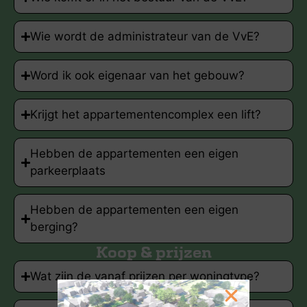
Wie wordt de administrateur van de VvE?
Word ik ook eigenaar van het gebouw?
Krijgt het appartementencomplex een lift?
Hebben de appartementen een eigen
parkeerplaats
Hebben de appartementen een eigen
berging?
Koop & prijzen
Wat zijn de vanaf prijzen per woningtype?