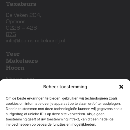
Taxateurs
De Veken 204,
Opmeer
0226 – 426
876
info@taamsmakelaardij.nl
Teer
Makelaars
Hoorn
Nieuwsteeg
13A, Hoorn
Beheer toestemming
0229 – 745
213
Om de beste ervaringen te bieden, gebruiken wij technologieën zoals
nieuwbouw@teer.nl
cookies om informatie over je apparaat op te slaan en/of te raadplegen.
Door in te stemmen met deze technologieën kunnen wij gegevens zoals
surfgedrag of unieke ID's op deze site verwerken. Als je geen
Teer
toestemming geeft of uw toestemming intrekt, kan dit een nadelige
Makelaars
invloed hebben op bepaalde functies en mogelijkheden.