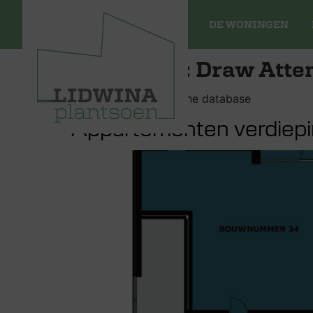
DE WONINGEN
Archieven:
Draw Atte
Stores da_images in the database
Appartementen verdiepi