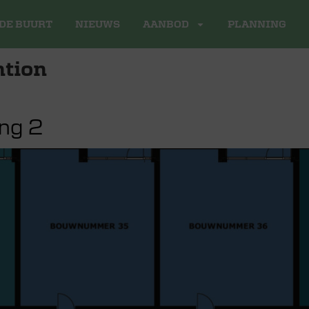
DE BUURT
NIEUWS
AANBOD
PLANNING
ntion
ng 2